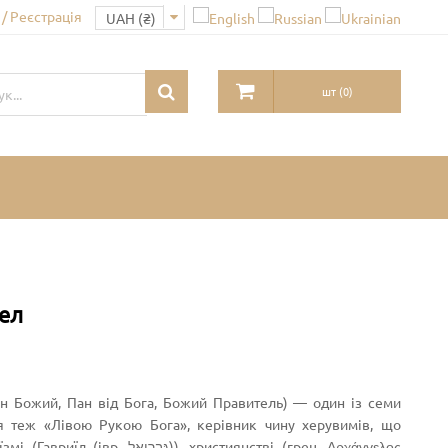
/ Реєстрація
шт
(
0
)
гел
Пан Божий, Пан від Бога, Божий Правитель) — один із семи
ься теж «Лівою Рукою Бога», керівник чину херувимів, що
, християнстві (грец. Αρχάγγελος