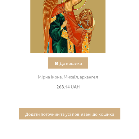
До кошика
Мірна ікона, Михаїл, архангел
268.14 UAH
Додати поточний та усі пов`язані до кошика