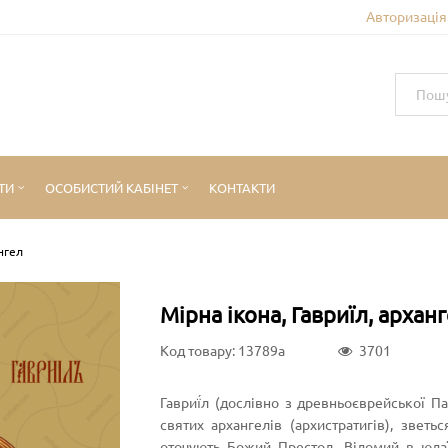
Авторизація 
ТИ
ОСОБИСТИЙ КАБІНЕТ
КОНТАКТИ
ангел
Мірна ікона, Гавриїл, архан
Код товару: 13789a
3701
Гавриї́л (дослівно з древньоєврейської 
святих архангелів (архистратигів), звет
оточують Божий Престол. Відомий в юдаїзмі (Гавриїл (івр. גַּבְרִיאֵל))