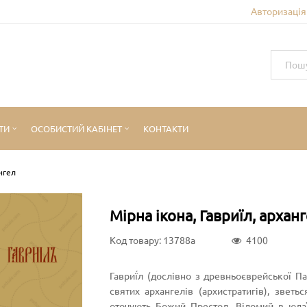
Авторизація 
ТИ
ОСОБИСТИЙ КАБІНЕТ
КОНТАКТИ
ангел
Мірна ікона, Гавриїл, архан
Код товару: 13788a
4100
Гавриї́л (дослівно з древньоєврейської 
святих архангелів (архистратигів), звет
оточують Божий Престол. Відомий в юдаїзмі (Гавриїл (івр. גַּבְרִיאֵל))