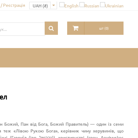
/ Реєстрація
шт
(
0
)
гел
Пан Божий, Пан від Бога, Божий Правитель) — один із семи
ься теж «Лівою Рукою Бога», керівник чину херувимів, що
, християнстві (грец. Αρχάγγελος