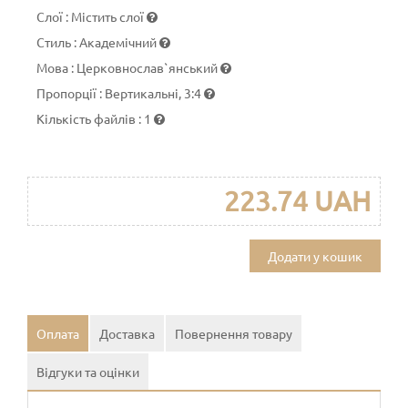
Слої
:
Містить слої
Стиль
:
Академічний
Мова
:
Церковнослав`янський
Пропорції
:
Вертикальні, 3:4
Кількість файлів
:
1
223.74 UAH
Додати у кошик
Оплата
Доставка
Повернення товару
Відгуки та оцінки