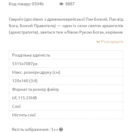
Код товару: 0504b
8887
Гавриї́л (дослівно з древньоєврейської Пан Божий, Пан від
Бога, Божий Правитель) — один із семи святих архангелів
(архистратигів), зветься теж «Лівою Рукою Бога», керівник
чину херувимів, що оточують Божий Престол. Відомий в
Розгорнути
юдаїзмі (Гавриїл (івр. גַּבְרִיאֵל)), християнстві (грец.
Αρχάγγελος Γαβριήλ), а також в ісламі, де він згадується під
Роздільна здатність
ім'ям Джібріл (Джабраїл). Гавриїл вважається Божим
5315x7087px
вісником та посланцем, що оголошує про важливі події на
землі. Він вперше згадується у Біблії в книзі Даниїла
Макс. розміри друку (см)
посланим для поясненнь видінь пророку Даниїлу про
120x160 (3:4)
майбутнє панування селевкідів (Дан. 8:16-26), призначеної
Формат та розмір файлу
спокути за переступ для юдейського народу у вигляді
вигнання на 70 років, приходу Месії, його безневинної
tif, 115.33MB
жертви та часи нового завіту
Слої
Містить слої
Якість зображення
:
5++