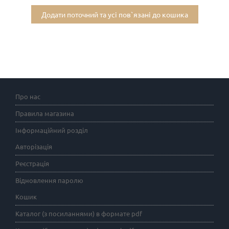
Додати поточний та усі пов`язані до кошика
Про нас
Правила магазина
Інформаційний розділ
Авторізація
Реєстрація
Відновлення паролю
Кошик
Каталог (з посиланнями) в формате pdf