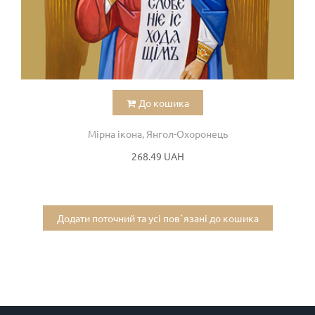
До кошика
Мірна ікона, Янгол-Охоронець
268.49 UAH
Додати поточний та усі пов`язані до кошика