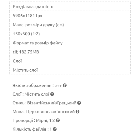
опікунства янголів і їх ієрархія були розвинені в
Роздільна здатність
християнстві у п'ятому столітті Псевдо-Діонісієм
5906x11811px
Ареопагітом.
Макс. розміри друку (см)
150x300 (1:2)
Формат та розмір файлу
tif, 182.75MB
Слої
Містить слої
Якість зображення
:
5++
Слої
:
Містить слої
Стиль
:
Візантійський/Грецький
Мова
:
Церковнослав`янський
Пропорції
:
Мірні, 1:2
Кількість файлів
:
1