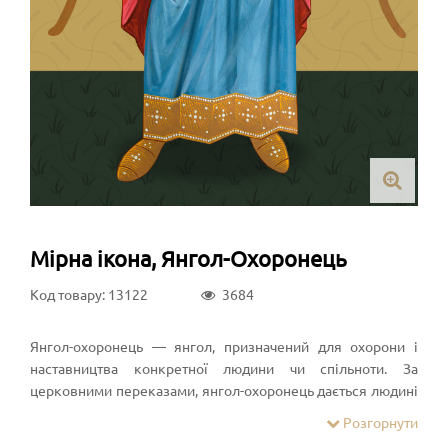
Мірна ікона, Янгол-Охоронець
Код товару: 13122
3684
Янгол-охоронець — янгол, призначений для охорони і
наставництва конкретної людини чи спільноти. За
церковними переказами, янгол-охоронець дається людині
під час хрещення. Віру в янголів-охоронців широко
Розгорнути
розповсюдилась вже за апостольських часів. Концепція