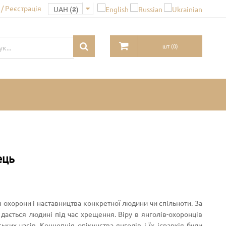
/ Реєстрація
шт
(
0
)
ець
 охорони і наставництва конкретної людини чи спільноти. За
ається людині під час хрещення. Віру в янголів-охоронців
их часів. Концепція опікунства янголів і їх ієрархія були