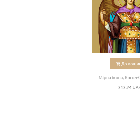
До коши
Мірна ікона, Янгол
313.24 UA