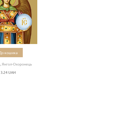
До кошика
а, Янгол-Охоронець
13.24 UAH