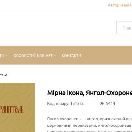
Авторизація 
ТИ
ОСОБИСТИЙ КАБІНЕТ
КОНТАКТИ
онець
Мірна ікона, Янгол-Охорон
Код товару: 13132c
5414
Янгол-охоронець — янгол, призначений для
церковними переказами, янгол-охоронець д
широко розповсюдилась вже за апостольськ