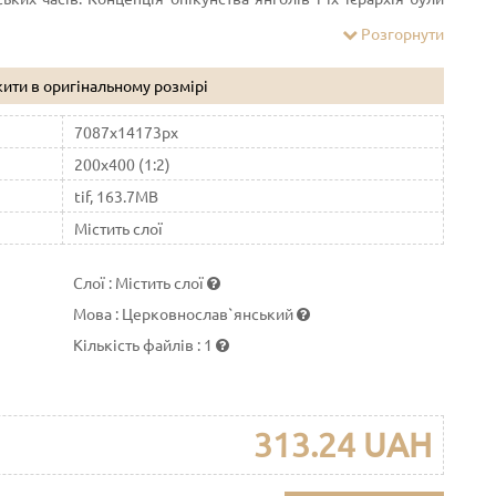
 Псевдо-Діонісієм Ареопагітом.
Розгорнути
ити в оригінальному розмірі
7087x14173px
200x400 (1:2)
tif, 163.7MB
Містить слої
Слої
:
Містить слої
Мова
:
Церковнослав`янський
Кількість файлів
:
1
313.24 UAH