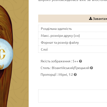
розвинені в християнстві у п'ятому столітті
Завантаж
Роздільна здатність
Макс. розміри друку (см)
Формат та розмір файлу
Слої
Якість зображення
:
5++
Стиль
:
Візантійський/Грецький
Пропорції
:
Мірні, 1:2