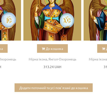
ка
До кошика
-Охоронець
Мірна ікона, Янгол-Охоронець
Мірна ікон
H
313.24 UAH
3
Додати поточний та усі пов`язані до кошика