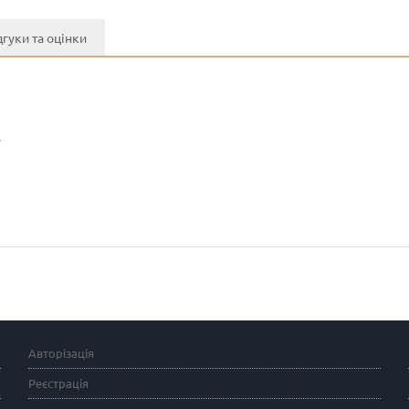
дгуки та оцінки
y
Авторізація
Реєстрація