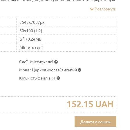
 Псевдо-Діонісієм Ареопагітом.
Розгорнути
3543x7087px
50x100 (1:2)
tif, 70.24MB
Містить слої
Слої
:
Містить слої
Мова
:
Церковнослав`янський
Кількість файлів
:
1
152.15 UAH
Додати у кошик