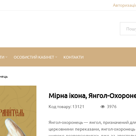
Авторизація
ТИ
ОСОБИСТИЙ КАБІНЕТ
КОНТАКТИ
онець
Мірна ікона, Янгол-Охорон
Код товару: 13121
3976
Янгол-охоронець — янгол, призначений для
церковними переказами, янгол-охоронець д
широко розповсюдилась вже за апостольськ