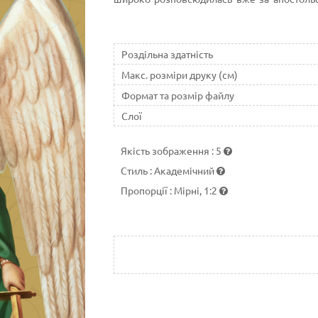
розвинені в християнстві у п'ятому столітті
Роздільна здатність
Макс. розміри друку (см)
Формат та розмір файлу
Слої
Якість зображення
:
5
Стиль
:
Академічний
Пропорції
:
Мірні, 1:2