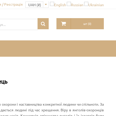
 / Реєстрація
шт
(
0
)
ець
 охорони і наставництва конкретної людини чи спільноти. За
ається людині під час хрещення. Віру в янголів-охоронців
их часів. Концепція опікунства янголів і їх ієрархія були