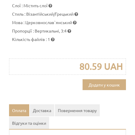
Слої
:
Містить слої
Стиль
:
Візантійський/Грецький
Мова
:
Церковнослав`янський
Пропорції
:
Вертикальні, 3:4
Кількість файлів
:
1
80.59 UAH
Додати у кошик
Оплата
Доставка
Повернення товару
Відгуки та оцінки