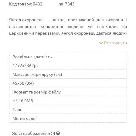
Код товару: 0432
7843
Янгол-охоронець — янгол, призначений для охорони і
наставництва конкретної людини чи спільноти. За
церковними переказами, янгол-охоронець дається людині
під час хрещення. Віру в янголів-охоронців широко
Розгорнути
розповсюдилась вже за апостольських часів. Концепція
опікунства янголів і їх ієрархія були розвинені в
Роздільна здатність
християнстві у п'ятому столітті Псевдо-Діонісієм
1772x2362px
Ареопагітом.
Макс. розміри друку (см)
45x60 (3:4)
Формат та розмір файлу
tif, 16.9MB
Слої
Містить слої
Якість зображення
:
4