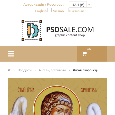
Авторизація / Реєстрація
(
0
)
Продукти
Ангели, архангели
Янгол-охоронець