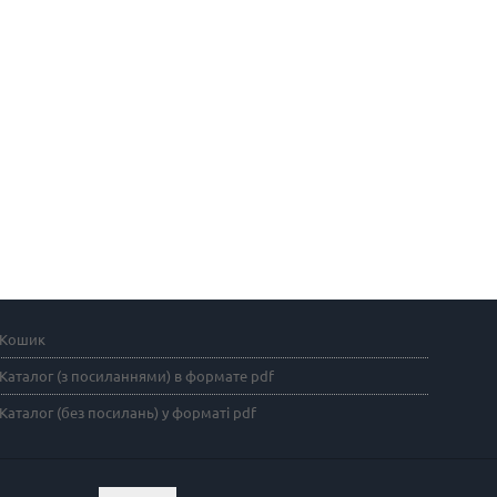
Кошик
Каталог (з посиланнями) в формате pdf
Каталог (без посилань) у форматі pdf