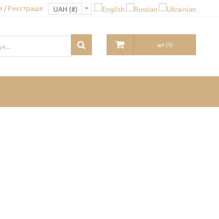
 / Реєстрація
шт
(
1
)