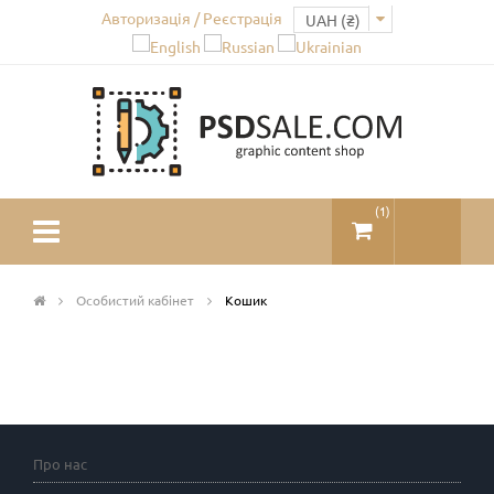
Авторизація / Реєстрація
(
1
)
Особистий кабінет
Кошик
Про нас