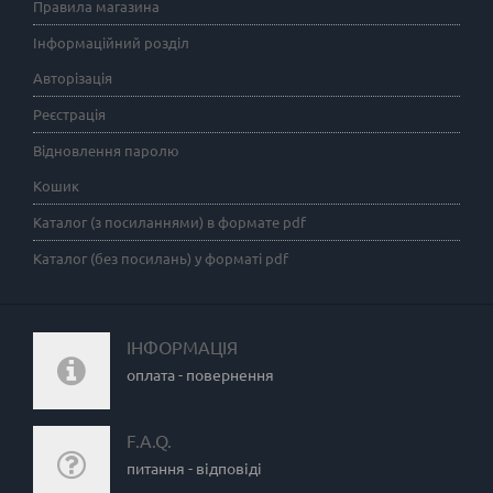
Правила магазина
Інформаційний розділ
Авторізація
Реєстрація
Відновлення паролю
Кошик
Каталог (з посиланнями) в формате pdf
Каталог (без посилань) у форматі pdf
ІНФОРМАЦІЯ
оплата - повернення
F.A.Q.
питання - відповіді