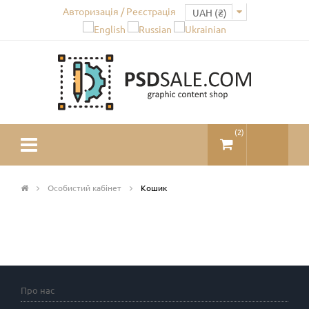
Авторизація / Реєстрація
(
2
)
Особистий кабінет
Кошик
Про нас