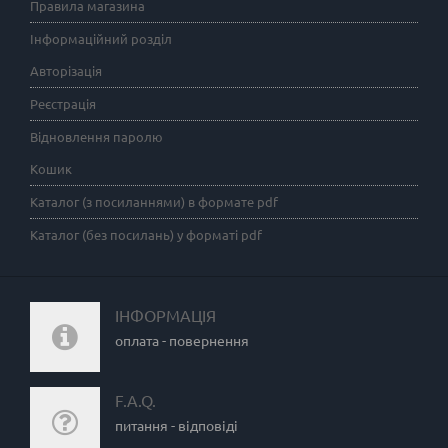
Правила магазина
Інформаційний розділ
Авторізація
Реєстрація
Відновлення паролю
Кошик
Каталог (з посиланнями) в формате pdf
Каталог (без посилань) у форматі pdf
ІНФОРМАЦІЯ
оплата - повернення
F.A.Q.
питання - відповіді