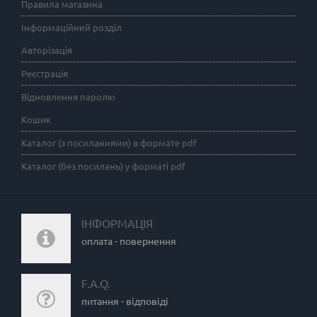
Правила магазина
Інформаційний розділ
Авторізація
Реєстрація
Відновлення паролю
Кошик
Каталог (з посиланнями) в формате pdf
Каталог (без посилань) у форматі pdf
ІНФОРМАЦІЯ
оплата - повернення
F.A.Q.
питання - відповіді