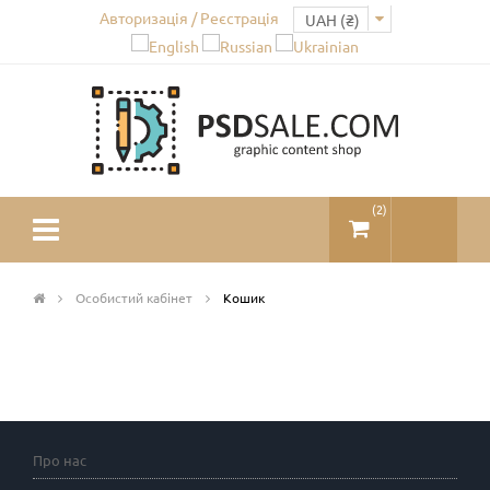
Авторизація / Реєстрація
(
2
)
Особистий кабінет
Кошик
Про нас