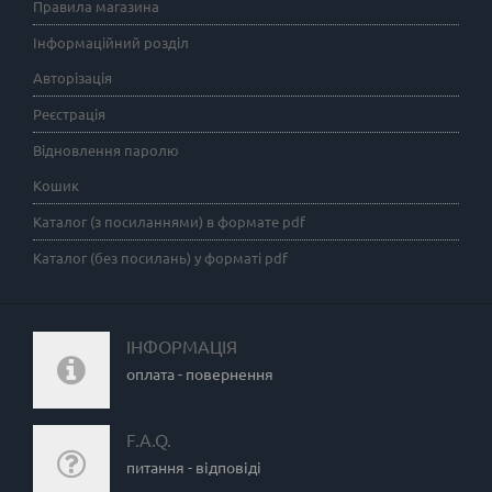
Правила магазина
Інформаційний розділ
Авторізація
Реєстрація
Відновлення паролю
Кошик
Каталог (з посиланнями) в формате pdf
Каталог (без посилань) у форматі pdf
ІНФОРМАЦІЯ
оплата - повернення
F.A.Q.
питання - відповіді