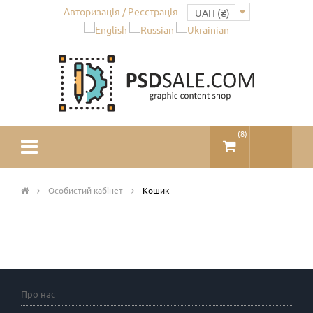
Авторизація / Реєстрація
(
8
)
Особистий кабінет
Кошик
Про нас