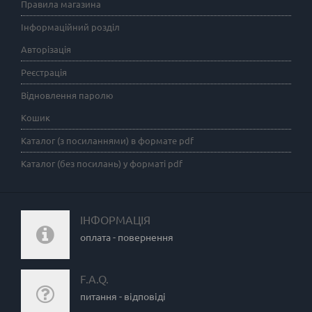
Правила магазина
Інформаційний розділ
Авторізація
Реєстрація
Відновлення паролю
Кошик
Каталог (з посиланнями) в формате pdf
Каталог (без посилань) у форматі pdf
ІНФОРМАЦІЯ
оплата - повернення
F.A.Q.
питання - відповіді