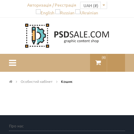
Авторизація / Реєстрація
(
6
)
Особистий кабінет
Кошик
Про нас