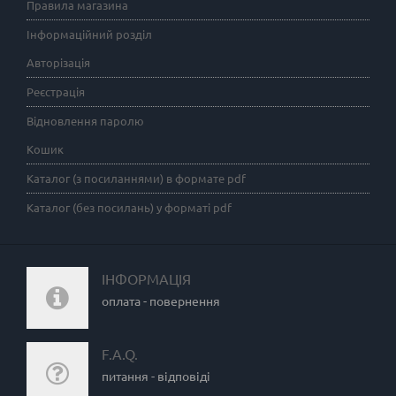
Правила магазина
Інформаційний розділ
Авторізація
Реєстрація
Відновлення паролю
Кошик
Каталог (з посиланнями) в формате pdf
Каталог (без посилань) у форматі pdf
ІНФОРМАЦІЯ
оплата - повернення
F.A.Q.
питання - відповіді