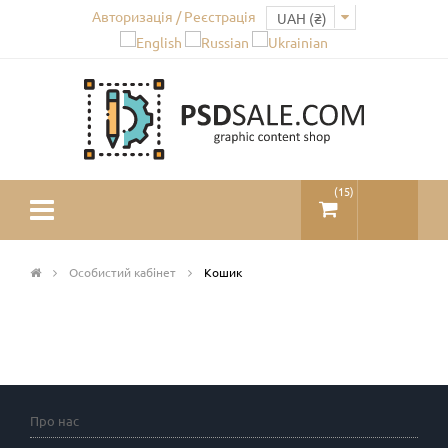
Авторизація / Реєстрація
(
15
)
Особистий кабінет
Кошик
Про нас